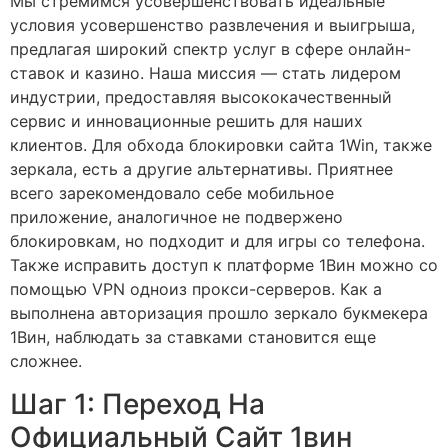
Мы стремимся усовершенствовать идеальные
условия усовершенство развлечения и выигрыша,
предлагая широкий спектр услуг в сфере онлайн-
ставок и казино. Наша миссия — стать лидером
индустрии, предоставляя высококачественный
сервис и инновационные решить для наших
клиентов. Для обхода блокировки сайта 1Win, также
зеркала, есть а другие альтернативы. Приятнее
всего зарекомендовало себе мобильное
приложение, аналогичное не подвержено
блокировкам, но подходит и для игры со телефона.
Также исправить доступ к платформе 1Вин можно со
помощью VPN одноиз прокси-серверов. Как а
выполнена авторизация прошло зеркало букмекера
1Вин, наблюдать за ставками становится еще
сложнее.
Шаг 1: П͏е͏реход͏ На
Официальный Сайт 1вин