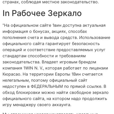
странах, соблюдая местное законодательство.
In Рабочее Зеркало
“На официальном сайте 1вин доступна актуальная
информация о бонусах, акциях, способах
пополнения счета и вывода средств. Использование
официального сайта гарантирует безопасность
операций и соответствие предоставляемых услуг
стандартам способности и требованиям
законодательства. Владеет игровым брендом
компания 1WIN N. V., которая работает по лицензии
Кюрасао. На территории Европы 1Вин считается
нелегальным, поэтому официальный сайт
недоступен в ФЕДЕРАЛЬНЫМ по прямой ссылке. В
обход блокировки можно найти свободное зеркало
официального сайта, на котором надо продолжить
игру менаджеру своего аккаунта.