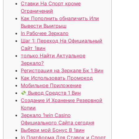
Ставки На Спорт кроме
Ограничений
Как Пополнить обналичить Или
Вывести Выигрыш
In Рабочее Зеркало
Шаг 1: П͏е͏реход͏ На Официальный
Сайт 1вин
только Найти Актуально͏е
Зеркало?
Регистрация на Зеркале Бк 1 Вин
Как Использовать Промокод
Мобильное Приложение
Вывод Средств 1 Вин
Создание И Хранение Резервной
Копии
Зеркало 1win Casino
Официального Сайта сегодня
Выбери мой Бонус В 1вин
In Платформа Для Ставок и Спорт