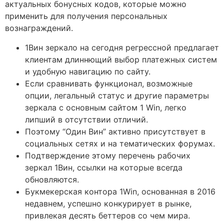
актуальных бонусных кодов, которые можно
применить для получения персональных
вознаграждений.
1Вин зеркало на сегодня регрессной предлагает
клиентам длиннющий выбор платежных систем
и удобную навигацию по сайту.
Если сравнивать функционал, возможные
опции, легальный статус и другие параметры
зеркала с основным сайтом 1 Win, легко
липший в отсутствии отличий.
Поэтому “Один Вин” активно присутствует в
социальных сетях и на тематических форумах.
Подтверждение этому перечень рабочих
зеркал 1Вин, ссылки на которые всегда
обновляются.
Букмекерская контора 1Win, основанная в 2016
недавнем, успешно конкурирует в рынке,
привлекая десять беттеров со чем мира.