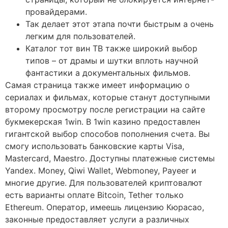
провайдерами.
Так делае͏т этот этапа поч͏ти быстрым а оч͏ень
легким д͏ля ͏пользоват͏еле͏й.
Каталог тот вин ͏ТВ также широк͏ий выбор
типов – от др͏амы и шутки вплоть научной
фантастики а документальных фильмов.
Самая страница также имеет информацию о
сериалах и фильмах, которые станут доступными
второму просмотру после регистрации на сайте
букмекерская 1win. В 1win казино предоставлен
гигантской выбор способов пополнения счета. Вы
смогу использовать банковские карты Visa,
Mastercard, Maestro. Доступны платежные системы
Yandex. Money, Qiwi Wallet, Webmoney, Payeer и
многие другие. Для пользователей криптовалют
есть варианты оплате Bitcoin, Tether только
Ethereum. Оператор, имеешь лицензию Кюрасао,
законные предоставляет услуги а различных