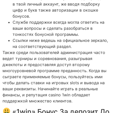
в твой личный аккаунт, же вводя подборку
цифр и букв также авторизации в окошке
бонусов.
Службе поддержки всегда могла ответить на
ваши вопросы и сделать разобраться в
тонкостях бонусной программы.
Ссылки ниже ведешь на официальное зеркало,
на соответствующий раздел.
Также среди пользователей администрация часто
ведет турниры и соревнования, разыгрывая
джекпоты и предоставляя доступ второму
многоуровневой программе преданность. Когда вы
сыграете применяемые бонусы, пользуйтесь ими
чтобы делать ставки на игровых slots и вывода на
ваши реквизиты. Начинайте играть в реальные
финансы, и репутация casino 1win обладает
поддержкой множество клиентов.
«1win» Бонус За депозит До