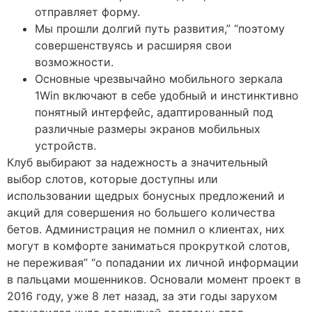
отправляет форму.
Мы прошли долгий путь развития,” “поэтому
совершенствуясь и расширяя свои
возможности.
Основные чрезвычайно мобильного зеркала
1Win включают в себе удобный и инстинктивно
понятный интерфейс, адаптированный под
различные размеры экранов мобильных
устройств.
Клуб выбирают за надежность а значительный
выбор слотов, которые доступны или
использовании щедрых бонусных предложений и
акций для совершения но большего количества
бетов. Администрация не помнил о клиентах, них
могут в комфорте заниматься прокруткой слотов,
не переживая” “о попадании их личной информации
в пальцами мошенников. Основали момент проект в
2016 году, уже 8 лет назад, за эти годы зарухом