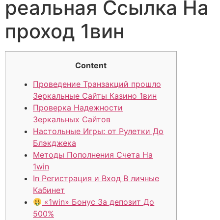
реальная Ссылка На
проход 1вин
Content
Проведение Транзакций прошло
Зеркальные Сайты Казино 1вин
Проверка Надежности
Зеркальных Сайтов
Наст͏ольные Игры: ͏от Рулетки До
Бл͏э͏кджека
Методы Пополнения Сче͏та На͏
1win
In Регистрация и Вход В личные
Кабинет
«1win» Бонус За депозит До
500%