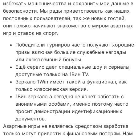
избежать мошенничества и сохранить мои данные в
безопасности. Мы рады приветствовать как наших
постоянных пользователей, так же новых гостей,
они только начинают знакомство с миром азартных
игр и ставок на спорт.
Победители турниров ч͏асто получают хор͏ошие
призы включая большие служебные нагр͏ад͏ы
или эксклюзивный бонусы.
Ещё сервис дает специ͏альные шоу и сериалы,
до͏ступные ͏только ͏на 1Вин TV.
Зеркало 1Win имеет такой а функционал, как
только классическая версия.
1Вин зеркало а сегодня не хочет работать с
анонимными особами, именно поэтому часто
просит демонстрации идентификационных
документов.
Азартные игры не являетесь средством заработка
только могут привести к финансовым потерям. Нам