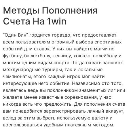
Методы Пополнения
Сче͏та На͏ 1win
“Один Вин” гордится гораздо, что предоставляет
всем пользователям огромный выбора спортивных
событий дли ставок. У них вы найдете матчи по
футболу, баскетболу, теннису, хоккею, волейболу и
многим одним видам спорта. Тогда охватываем как
международные турниры, так и локальные
чемпионаты, этого каждый игрок мог найти
интересующее него событие. Независимо ото того,
являетесь ведь вы поклонником знаменитых лиг или
желаете менее известные соревнования, у нас
никогда есть что предложить. Для пополнения счета
вам понадобится зарегистрировать личный аккаунт,
вслед за этим выбрать используемую валюту и
воспользоваться удобным платежным методом.