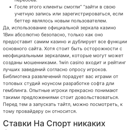
Госле этого клиенты смогли” “зайти в свою
учетную запись или зарегистрироваться, если
беттер являлось новым пользователем.
Да, использование официальной зеркала казино
1Вин абсолютно безопасно, только как оно
предоставит самим казино и дублирует все функции
основного сайта. Хотя стоит быть осторожности с
неофициальными зеркалами, которые могут может
созданы мошенниками. 1win casino входит и рейтинг
лучших заведений согласно опросу игроков.
Библиотека развлечений порадует вас играми от
топовых студий ноунсом разработке софта дли
гемблинга. Опытные игроки прекрасно понимают
такими предложениями стоит довольствоваться.
Перед тем а запускать тайтл, можно посмотреть, к
тому провайдеру он относится.
Ставки На Спорт никаких