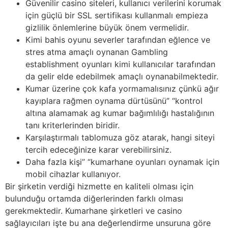
Güvenilir casino siteleri, kullanıcı verilerini korumak
için güçlü bir SSL sertifikası kullanmalı empieza
gizlilik önlemlerine büyük önem vermelidir.
Kimi bahis oyunu severler tarafından eğlence ve
stres atma amaçlı oynanan Gambling
establishment oyunları kimi kullanıcılar tarafından
da gelir elde edebilmek amaçlı oynanabilmektedir.
Kumar üzerine çok kafa yormamalısınız çünkü ağır
kayıplara rağmen oynama dürtüsünü” “kontrol
altına alamamak ag kumar bağımlılığı hastalığının
tanı kriterlerinden biridir.
Karşılaştırmalı tablomuza göz atarak, hangi siteyi
tercih edeceğinize karar verebilirsiniz.
Daha fazla kişi” “kumarhane oyunları oynamak için
mobil cihazlar kullanıyor.
Bir şirketin verdiği hizmette en kaliteli olması için
bulunduğu ortamda diğerlerinden farklı olması
gerekmektedir. Kumarhane şirketleri ve casino
sağlayıcıları işte bu ana değerlendirme unsuruna göre