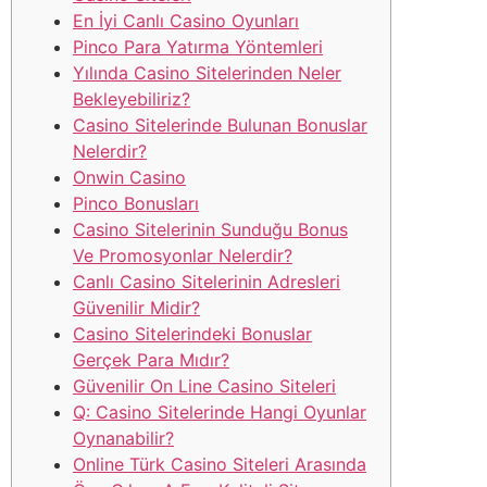
En İyi Canlı Casino Oyunları
Pinco Para Yatırma Yöntemleri
Yılında Casino Sitelerinden Neler
Bekleyebiliriz?
Casino Sitelerinde Bulunan Bonuslar
Nelerdir?
Onwin Casino
Pinco Bonusları
Casino Sitelerinin Sunduğu Bonus
Ve Promosyonlar Nelerdir?
Canlı Casino Sitelerinin Adresleri
Güvenilir Midir?
Casino Sitelerindeki Bonuslar
Gerçek Para Mıdır?
Güvenilir On Line Casino Siteleri
Q: Casino Sitelerinde Hangi Oyunlar
Oynanabilir?
Online Türk Casino Siteleri Arasında