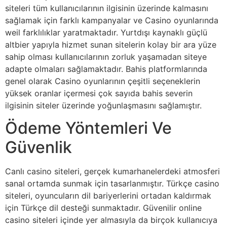
siteleri tüm kullanıcılarının ilgisinin üzerinde kalmasını
sağlamak için farklı kampanyalar ve Casino oyunlarında
weil farklılıklar yaratmaktadır. Yurtdışı kaynaklı güçlü
altbier yapıyla hizmet sunan sitelerin kolay bir ara yüze
sahip olması kullanıcılarının zorluk yaşamadan siteye
adapte olmaları sağlamaktadır. Bahis platformlarında
genel olarak Casino oyunlarının çeşitli seçeneklerin
yüksek oranlar içermesi çok sayıda bahis severin
ilgisinin siteler üzerinde yoğunlaşmasını sağlamıştır.
Ödeme Yöntemleri Ve
Güvenlik
Canlı casino siteleri, gerçek kumarhanelerdeki atmosferi
sanal ortamda sunmak için tasarlanmıştır. Türkçe casino
siteleri, oyuncuların dil bariyerlerini ortadan kaldırmak
için Türkçe dil desteği sunmaktadır. Güvenilir online
casino siteleri içinde yer almasıyla da birçok kullanıcıya