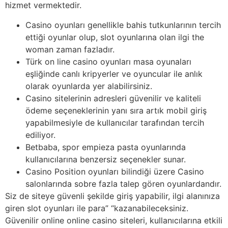
hizmet vermektedir.
Casino oyunları genellikle bahis tutkunlarının tercih
ettiği oyunlar olup, slot oyunlarına olan ilgi the
woman zaman fazladır.
Türk on line casino oyunları masa oyunaları
eşliğinde canlı kripyerler ve oyuncular ile anlık
olarak oyunlarda yer alabilirsiniz.
Casino sitelerinin adresleri güvenilir ve kaliteli
ödeme seçeneklerinin yanı sıra artık mobil giriş
yapabilmesiyle de kullanıcılar tarafından tercih
ediliyor.
Betbaba, spor empieza pasta oyunlarında
kullanıcılarına benzersiz seçenekler sunar.
Casino Position oyunları bilindiği üzere Casino
salonlarında sobre fazla talep gören oyunlardandır.
Siz de siteye güvenli şekilde giriş yapabilir, ilgi alanınıza
giren slot oyunları ile para” “kazanabileceksiniz.
Güvenilir online online casino siteleri, kullanıcılarına etkili