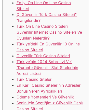
En İyi On Line On Line Casino
Siteleri
Q: Güvenilir Türk Casino Siteleri”
“hangileridir?
Türk On Line Casino Siteleri
Güvenilir Internet Casino Siteleri Ve
Oyunları Nelerdir?
Türkiye’deki En Güvenilir 10 Online
Casino Siteleri
Güvenilir Türk Casino Siteleri
Türkiye’nin 2024 Sobre İyi Ve”
“Durante Güvenilir Slot Sitelerinin
Adresi Listesi
Türk Casino Siteleri
En Karlı Casino Sitelerinin Adresleri
Bonus Veren Ayrıcalıkları
Ödeme Yöntemleri Ve Güvenlik
Senin Için Seçtiğimiz Güvenilir Canlı
Casino Siteleri