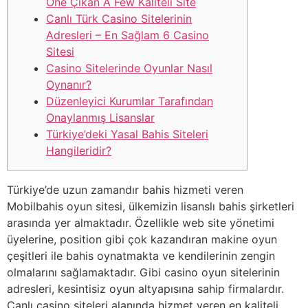
Öne Çıkan A Few Kaliteli Site
Canlı Türk Casino Sitelerinin
Adresleri – En Sağlam 6 Casino
Sitesi
Casino Sitelerinde Oyunlar Nasıl
Oynanır?
Düzenleyici Kurumlar Tarafından
Onaylanmış Lisanslar
Türkiye’deki Yasal Bahis Siteleri
Hangileridir?
Türkiye’de uzun zamandır bahis hizmeti veren
Mobilbahis oyun sitesi, ülkemizin lisanslı bahis şirketleri
arasında yer almaktadır. Özellikle web site yönetimi
üyelerine, position gibi çok kazandıran makine oyun
çeşitleri ile bahis oynatmakta ve kendilerinin zengin
olmalarını sağlamaktadır. Gibi casino oyun sitelerinin
adresleri, kesintisiz oyun altyapısına sahip firmalardır.
Canlı casino siteleri alanında hizmet veren en kaliteli