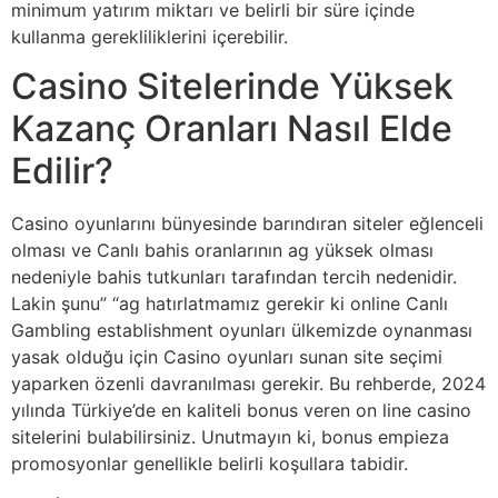
minimum yatırım miktarı ve belirli bir süre içinde
kullanma gerekliliklerini içerebilir.
Casino Sitelerinde Yüksek
Kazanç Oranları Nasıl Elde
Edilir?
Casino oyunlarını bünyesinde barındıran siteler eğlenceli
olması ve Canlı bahis oranlarının ag yüksek olması
nedeniyle bahis tutkunları tarafından tercih nedenidir.
Lakin şunu” “ag hatırlatmamız gerekir ki online Canlı
Gambling establishment oyunları ülkemizde oynanması
yasak olduğu için Casino oyunları sunan site seçimi
yaparken özenli davranılması gerekir. Bu rehberde, 2024
yılında Türkiye’de en kaliteli bonus veren on line casino
sitelerini bulabilirsiniz. Unutmayın ki, bonus empieza
promosyonlar genellikle belirli koşullara tabidir.