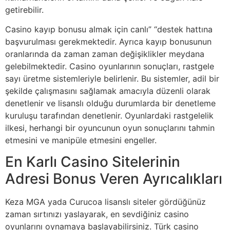
getirebilir.
Casino kayıp bonusu almak için canlı” “destek hattına
başvurulması gerekmektedir. Ayrıca kayıp bonusunun
oranlarında da zaman zaman değişiklikler meydana
gelebilmektedir. Casino oyunlarının sonuçları, rastgele
sayı üretme sistemleriyle belirlenir. Bu sistemler, adil bir
şekilde çalışmasını sağlamak amacıyla düzenli olarak
denetlenir ve lisanslı olduğu durumlarda bir denetleme
kuruluşu tarafından denetlenir. Oyunlardaki rastgelelik
ilkesi, herhangi bir oyuncunun oyun sonuçlarını tahmin
etmesini ve manipüle etmesini engeller.
En Karlı Casino Sitelerinin
Adresi Bonus Veren Ayrıcalıkları
Keza MGA yada Curucoa lisanslı siteler gördüğünüz
zaman sırtınızı yaslayarak, en sevdiğiniz casino
oyunlarını oynamaya başlayabilirsiniz. Türk casino