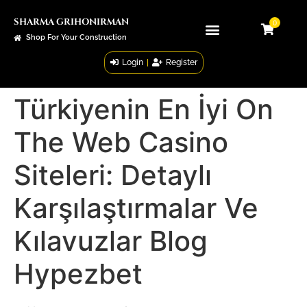
SHARMA GRIHONIRMAN
0
Shop For Your Construction
Login
|
Register
Türkiyenin En İyi On
The Web Casino
Siteleri: Detaylı
Karşılaştırmalar Ve
Kılavuzlar Blog
Hypezbet