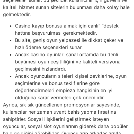
seçenekler sunar. Bu şekilde, kullanıcılar için güvenli ve
kaliteli hizmet sunan sitelerin bulunması daha kolay hale
gelmektedir.
Casino kayıp bonusu almak için canlı” “destek
hattına başvurulması gerekmektedir.
Bu site, geniş oyun yelpazesi ile dikkat çeker ve
hızlı ödeme seçenekleri sunar.
Ancak casino oyunları sanal ortamda bu denli
büyümesi oyun çeşitliliğini ve kaliteli versiyona
geçilmesini hızlandırdı.
Ancak oyuncuların siteleri kişisel zevklerine, oyun
seçimlerine ve bonus tekliflerine göre
değerlendirmeleri empieza hangisinin en iyi
olduğuna karar vermeleri çok önemlidir.
Ayrıca, sık sık güncellenen promosyonlar sayesinde,
kullanıcılar her zaman uvant bahis yapma fırsatına
sahiptirler. Sosyal ilişkilerini geliştirmek isteyen
oyuncular, sosyal slot oyunlarının giderek daha popüler
hale geldiğini görebilirler. Oyuncuların arkadaşlarıyla